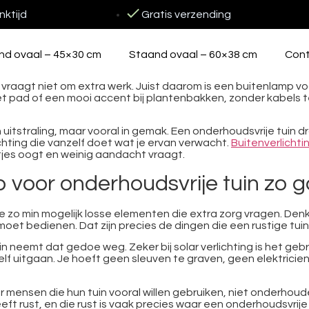
ktijd
Gratis verzending
nd ovaal – 45×30 cm
Staand ovaal – 60×38 cm
Con
, vraagt niet om extra werk. Juist daarom is een buitenlamp vo
s het pad of een mooi accent bij plantenbakken, zonder kabels
 in uitstraling, maar vooral in gemak. Een onderhoudsvrije tuin 
lichting die vanzelf doet wat je ervan verwacht.
Buitenverlicht
netjes oogt en weinig aandacht vraagt.
voor onderhoudsvrije tuin zo g
 je zo min mogelijk losse elementen die extra zorg vragen. D
oet bedienen. Dat zijn precies de dingen die een rustige tuin
 neemt dat gedoe weg. Zeker bij solar verlichting is het geb
f uitgaan. Je hoeft geen sleuven te graven, geen elektricien
or mensen die hun tuin vooral willen gebruiken, niet onderhou
ft rust, en die rust is vaak precies waar een onderhoudsvrije 