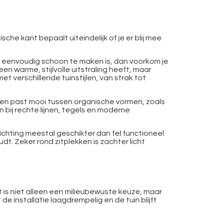
che kant bepaalt uiteindelijk of je er blij mee
at eenvoudig schoon te maken is, dan voorkom je
en warme, stijlvolle uitstraling heeft, maar
t verschillende tuinstijlen, van strak tot
en past mooi tussen organische vormen, zoals
 bij rechte lijnen, tegels en moderne
rlichting meestal geschikter dan fel functioneel
udt. Zeker rond zitplekken is zachter licht
t is niet alleen een milieubewuste keuze, maar
 de installatie laagdrempelig en de tuin blijft