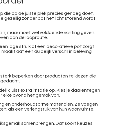
 border
p die op de juiste plek precies genoeg doet.
te gezellig zonder dat het licht storend wordt
 zijn, maar moet wel voldoende richting geven.
geven aan de looproute.
 een lage struik of een decoratieve pot zorgt
akt dat een duidelijk verschil in beleving.
wel sterk beperken door producten te kiezen die
t gedacht.
elijk juist extra irritatie op. Kies je daarentegen
ar elke avond het gemak van.
eving en onderhoudsarme materialen. Ze voegen
ken: als een verlengstuk van hun woonruimte,
ruiksgemak samenbrengen. Dat soort keuzes