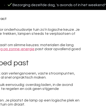
Bezorging dezelfde dag, 's avonds of in het weekend*
tact
or onderhoudsvrije tuin zo’n logische keuze. Je
 te trekken, lampen steeds te verplaatsen of
draait om slimme keuzes: materialen die lang
ing op zonne-energie
past daar opvallend goed
oed past
enk aan verlengsnoeren, vaste stroompunten,
 al snel onpraktisch maken.
ruik eenvoudig: overdag laden, in de avond
 te regelen en ook geen stijgende
den. Je plaatst de lamp op een logische plek en
tuin om draait.