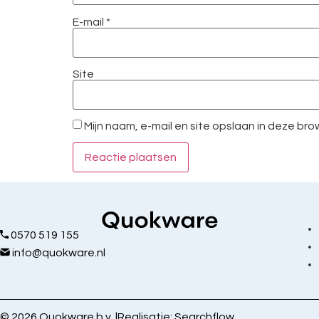
E-mail
*
Site
Mijn naam, e-mail en site opslaan in deze br
0570 519 155
info@quokware.nl
© 2026 Quokware b.v. |
Realisatie:
Searchflow