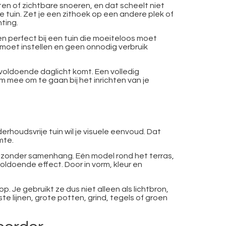
en of zichtbare snoeren, en dat scheelt niet
je tuin. Zet je een zithoek op een andere plek of
ting.
 perfect bij een tuin die moeiteloos moet
e moet instellen en geen onnodig verbruik
g voldoende daglicht komt. Een volledig
m mee om te gaan bij het inrichten van je
derhoudsvrije tuin wil je visuele eenvoud. Dat
mte.
n zonder samenhang. Eén model rond het terras,
oldoende effect. Door in vorm, kleur en
. Je gebruikt ze dus niet alleen als lichtbron,
te lijnen, grote potten, grind, tegels of groen