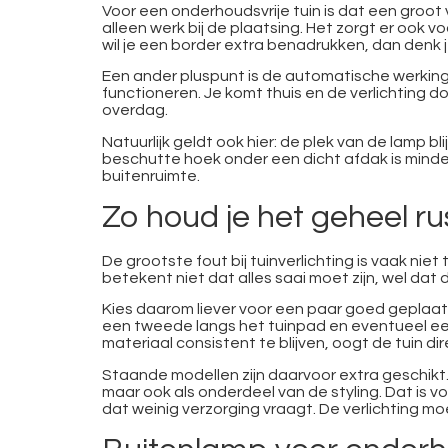
Voor een onderhoudsvrije tuin is dat een groot
alleen werk bij de plaatsing. Het zorgt er ook vo
wil je een border extra benadrukken, dan denk 
Een ander pluspunt is de automatische werking
functioneren. Je komt thuis en de verlichting d
overdag.
Natuurlijk geldt ook hier: de plek van de lamp b
beschutte hoek onder een dicht afdak is minder
buitenruimte.
Zo houd je het geheel rust
De grootste fout bij tuinverlichting is vaak niet
betekent niet dat alles saai moet zijn, wel d
Kies daarom liever voor een paar goed geplaat
een tweede langs het tuinpad en eventueel een 
materiaal consistent te blijven, oogt de tuin di
Staande modellen zijn daarvoor extra geschikt. 
maar ook als onderdeel van de styling. Dat is vo
dat weinig verzorging vraagt. De verlichting m