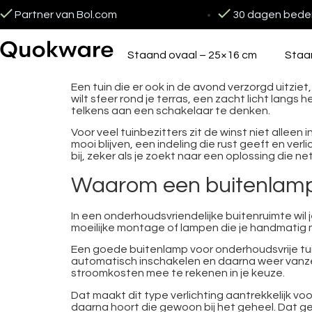
Partner van Bol.com
30 dagen beden
Staand ovaal – 25×16 cm
Staa
Een tuin die er ook in de avond verzorgd uitziet
wilt sfeer rond je terras, een zacht licht lang
telkens aan een schakelaar te denken.
Voor veel tuinbezitters zit de winst niet alleen
mooi blijven, een indeling die rust geeft en ver
bij, zeker als je zoekt naar een oplossing die 
Waarom een buitenlamp 
In een onderhoudsvriendelijke buitenruimte wil
moeilijke montage of lampen die je handmatig m
Een goede buitenlamp voor onderhoudsvrije tuin
automatisch inschakelen en daarna weer vanzel
stroomkosten mee te rekenen in je keuze.
Dat maakt dit type verlichting aantrekkelijk vo
daarna hoort die gewoon bij het geheel. Dat gee