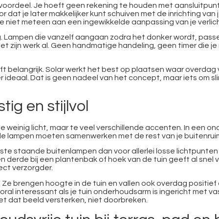
 voordeel. Je hoeft geen rekening te houden met aansluitpunt
or dat je later makkelijker kunt schuiven met de inrichting van 
je niet meteen aan een ingewikkelde aanpassing van je verlich
. Lampen die vanzelf aangaan zodra het donker wordt, passen
oet zijn werk al. Geen handmatige handeling, geen timer die j
lijft belangrijk. Solar werkt het best op plaatsen waar overda
 ideaal. Dat is geen nadeel van het concept, maar iets om sli
ig en stijlvol
 te weinig licht, maar te veel verschillende accenten. In een on
at de lampen moeten samenwerken met de rest van je buitenrui
ste staande buitenlampen dan voor allerlei losse lichtpunte
derde bij een plantenbak of hoek van de tuin geeft al snel v
rect verzorgder.
Ze brengen hoogte in de tuin en vallen ook overdag positief op
oral interessant als je tuin onderhoudsarm is ingericht met vas
oet dat beeld versterken, niet doorbreken.