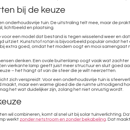
ten bij de keuze
 onderhoudsvrije tuin. De uitstraling telt mee, maar de praktis
, lichtbeeld en plaatsing.
s je voor een model dat bestand is tegen wisselend weer en d
 uitziet. Kunststof rotan is bijvoorbeeld populair omdat het e
aarbij extra goed, omdat het modern oogt en mooi samengaat me
ensen denken. Een ovale buitenlamp oogt vaak wat zachter 
n vierkante lamp geeft juist meer structuur en sluit goed aan
euze – het hangt af van de sfeer die je wilt neerzetten.
licht zich verspreidt. Voor een onderhoudsvrije tuin is sfeerve
n hard maakt, maar een warme gloed die de ruimte uitnodigend ho
ag het wat duidelijker zijn, zolang het niet onrustig wordt.
 keuze
wil combineren, komt al snel uit bij solar tuinverlichting. Da
amp werkt
zonder netstroom en zonder bekabeling
. Dat maakt