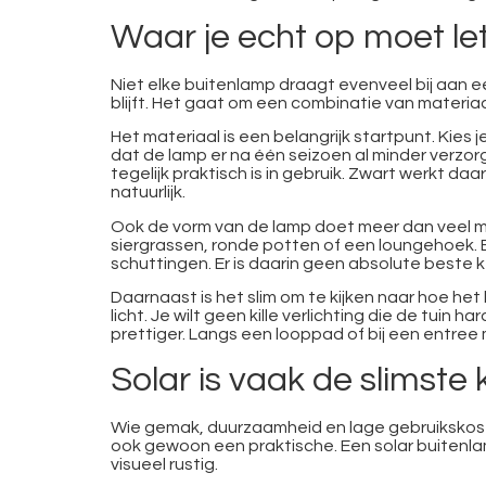
Waar je echt op moet let
Niet elke buitenlamp draagt evenveel bij aan een
blijft. Het gaat om een combinatie van materiaal
Het materiaal is een belangrijk startpunt. Kie
dat de lamp er na één seizoen al minder verzorgd
tegelijk praktisch is in gebruik. Zwart werkt d
natuurlijk.
Ook de vorm van de lamp doet meer dan veel m
siergrassen, ronde potten of een loungehoek. Ee
schuttingen. Er is daarin geen absolute beste k
Daarnaast is het slim om te kijken naar hoe het 
licht. Je wilt geen kille verlichting die de tui
prettiger. Langs een looppad of bij een entree m
Solar is vaak de slimste
Wie gemak, duurzaamheid en lage gebruikskosten 
ook gewoon een praktische. Een solar buitenl
visueel rustig.