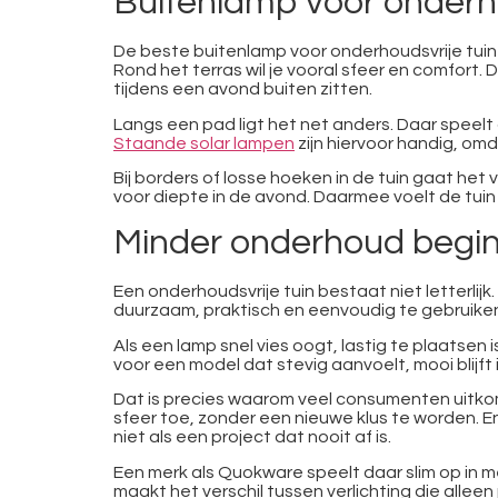
Buitenlamp voor onderhou
De beste buitenlamp voor onderhoudsvrije tuin 
Rond het terras wil je vooral sfeer en comfort. 
tijdens een avond buiten zitten.
Langs een pad ligt het net anders. Daar speelt 
Staande solar lampen
zijn hiervoor handig, om
Bij borders of losse hoeken in de tuin gaat he
voor diepte in de avond. Daarmee voelt de tuin
Minder onderhoud begint
Een onderhoudsvrije tuin bestaat niet letterlijk
duurzaam, praktisch en eenvoudig te gebruiken 
Als een lamp snel vies oogt, lastig te plaatsen is 
voor een model dat stevig aanvoelt, mooi blijf
Dat is precies waarom veel consumenten uitkom
sfeer toe, zonder een nieuwe klus te worden. E
niet als een project dat nooit af is.
Een merk als Quokware speelt daar slim op in
maakt het verschil tussen verlichting die alleen