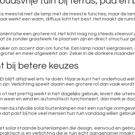
dsvrije tuin bij terras, pad en
is meestal niet de lamp met de meeste functies, maar de lam
Daar werkt een warm, diffuus licht het best. Het maakt de ruim
oriëntatie een grotere rol. Het licht mag nog steeds sfeervol
dat ze zonder graafwerk te plaatsen zijn en direct structuur 
t vaker om accent dan om functie. Een lamp naast siergrassen,
 groter en meer afgewerkt aan. Zeker in de donkere maanden ma
 bij betere keuzes
. Er blijft altijd wel iets te doen. Maar je kunt het onderhoud 
zijn. Verlichting speelt daarin een grotere rol dan vaak word
of niet prettig werkt in het dagelijks gebruik, levert die uiteind
t in weer en wind en automatisch functioneert, dan merk je da
en bij stijlvolle solar buitenlampen met een rustige vormg
n dat past bij hoe veel mensen hun tuin vandaag willen gebrui
 met solar staande buitenlampen die design, eenvoud en geb
 praktisch is en verlichting die je tuin echt aangenamer maakt.