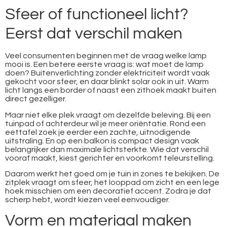
Sfeer of functioneel licht?
Eerst dat verschil maken
Veel consumenten beginnen met de vraag welke lamp
mooi is. Een betere eerste vraag is: wat moet de lamp
doen? Buitenverlichting zonder elektriciteit wordt vaak
gekocht voor sfeer, en daar blinkt solar ook in uit. Warm
licht langs een border of naast een zithoek maakt buiten
direct gezelliger.
Maar niet elke plek vraagt om dezelfde beleving. Bij een
tuinpad of achterdeur wil je meer oriëntatie. Rond een
eettafel zoek je eerder een zachte, uitnodigende
uitstraling. En op een balkon is compact design vaak
belangrijker dan maximale lichtsterkte. Wie dat verschil
vooraf maakt, kiest gerichter en voorkomt teleurstelling.
Daarom werkt het goed om je tuin in zones te bekijken. De
zitplek vraagt om sfeer, het looppad om zicht en een lege
hoek misschien om een decoratief accent. Zodra je dat
scherp hebt, wordt kiezen veel eenvoudiger.
Vorm en materiaal maken