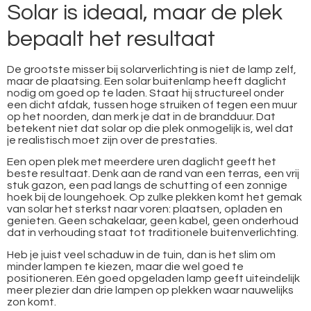
Solar is ideaal, maar de plek
bepaalt het resultaat
De grootste misser bij solarverlichting is niet de lamp zelf,
maar de plaatsing. Een solar buitenlamp heeft daglicht
nodig om goed op te laden. Staat hij structureel onder
een dicht afdak, tussen hoge struiken of tegen een muur
op het noorden, dan merk je dat in de brandduur. Dat
betekent niet dat solar op die plek onmogelijk is, wel dat
je realistisch moet zijn over de prestaties.
Een open plek met meerdere uren daglicht geeft het
beste resultaat. Denk aan de rand van een terras, een vrij
stuk gazon, een pad langs de schutting of een zonnige
hoek bij de loungehoek. Op zulke plekken komt het gemak
van solar het sterkst naar voren: plaatsen, opladen en
genieten. Geen schakelaar, geen kabel, geen onderhoud
dat in verhouding staat tot traditionele buitenverlichting.
Heb je juist veel schaduw in de tuin, dan is het slim om
minder lampen te kiezen, maar die wel goed te
positioneren. Eén goed opgeladen lamp geeft uiteindelijk
meer plezier dan drie lampen op plekken waar nauwelijks
zon komt.