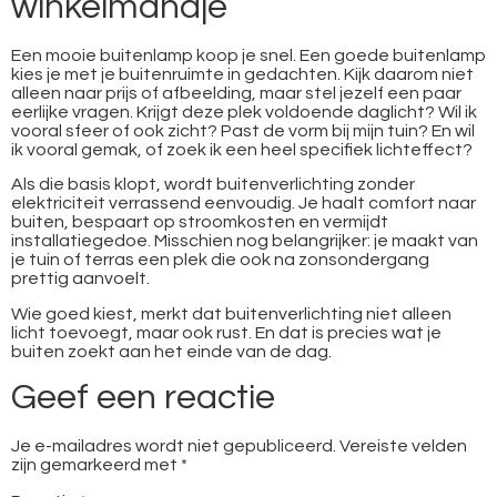
winkelmandje
Een mooie buitenlamp koop je snel. Een goede buitenlamp
kies je met je buitenruimte in gedachten. Kijk daarom niet
alleen naar prijs of afbeelding, maar stel jezelf een paar
eerlijke vragen. Krijgt deze plek voldoende daglicht? Wil ik
vooral sfeer of ook zicht? Past de vorm bij mijn tuin? En wil
ik vooral gemak, of zoek ik een heel specifiek lichteffect?
Als die basis klopt, wordt buitenverlichting zonder
elektriciteit verrassend eenvoudig. Je haalt comfort naar
buiten, bespaart op stroomkosten en vermijdt
installatiegedoe. Misschien nog belangrijker: je maakt van
je tuin of terras een plek die ook na zonsondergang
prettig aanvoelt.
Wie goed kiest, merkt dat buitenverlichting niet alleen
licht toevoegt, maar ook rust. En dat is precies wat je
buiten zoekt aan het einde van de dag.
Geef een reactie
Je e-mailadres wordt niet gepubliceerd.
Vereiste velden
zijn gemarkeerd met
*