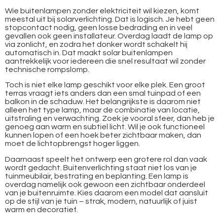
Wie buitenlampen zonder elektriciteit wil kiezen, komt
meestal uit bij solarverlichting. Dat is logisch. Je hebt geen
stopcontact nodig, geen losse bedrading en in veel
gevallen ook geen installateur. Overdag laadt de lamp op
via zonlicht, en zodra het donker wordt schakelt hij
automatisch in. Dat maakt solar buitenlampen
aantrekkelijk voor iedereen die snel resultaat wil zonder
technische rompslomp.
Toch is niet elke lamp geschikt voor elke plek. Een groot
terras vraagt iets anders dan een smal tuinpad of een
balkon in de schaduw. Het belangrijkste is daarom niet
alleen het type lamp, maar de combinatie van locatie,
uitstraling en verwachting. Zoek je vooral sfeer, dan heb je
genoeg aan warm en subtiel licht. Wil je ook functioneel
kunnen lopen of een hoek beter zichtbaar maken, dan
moet de lichtopbrengst hoger liggen.
Daarnaast speelt het ontwerp een grotere rol dan vaak
wordt gedacht. Buitenverlichting staat niet los van je
tuinmeubilair, bestrating en beplanting. Een lamp is
overdag namelijk ook gewoon een zichtbaar onderdeel
van je buitenruimte. Kies daarom een model dat aansluit
op de stijl van je tuin – strak, modern, natuurlijk of juist
warm en decoratief.