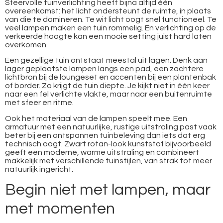
Sfeervolle tuinverlichting heeft bijna altijd één
overeenkomst: het licht ondersteunt de ruimte, in plaats
van die te domineren. Te wit licht oogt snel functioneel. Te
veel lampen maken een tuin rommelig. En verlichting op de
verkeerde hoogte kan een mooie setting juist hard laten
overkomen.
Een gezellige tuin ontstaat meestal uit lagen. Denk aan
lager geplaatste lampen langs een pad, een zachtere
lichtbron bij de loungeset en accenten bij een plantenbak
of border. Zo krijgt de tuin diepte. Je kijkt niet in één keer
naar een fel verlichte vlakte, maar naar een buitenruimte
met sfeer en ritme.
Ook het materiaal van de lampen speelt mee. Een
armatuur met een natuurlijke, rustige uitstraling past vaak
beter bij een ontspannen tuinbeleving dan iets dat erg
technisch oogt. Zwart rotan-look kunststof bijvoorbeeld
geeft een moderne, warme uitstraling en combineert
makkelijk met verschillende tuinstijlen, van strak tot meer
natuurlijk ingericht.
Begin niet met lampen, maar
met momenten