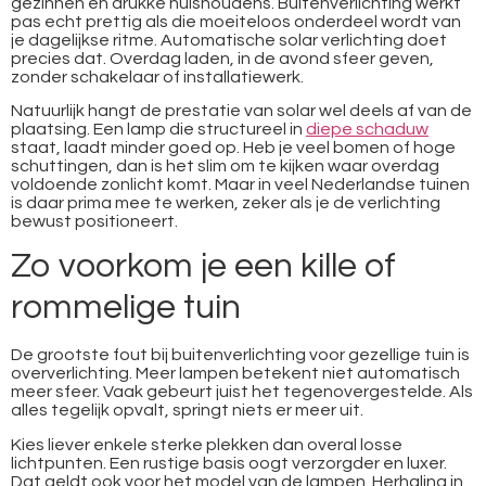
gezinnen en drukke huishoudens. Buitenverlichting werkt
pas echt prettig als die moeiteloos onderdeel wordt van
je dagelijkse ritme. Automatische solar verlichting doet
precies dat. Overdag laden, in de avond sfeer geven,
zonder schakelaar of installatiewerk.
Natuurlijk hangt de prestatie van solar wel deels af van de
plaatsing. Een lamp die structureel in
diepe schaduw
staat, laadt minder goed op. Heb je veel bomen of hoge
schuttingen, dan is het slim om te kijken waar overdag
voldoende zonlicht komt. Maar in veel Nederlandse tuinen
is daar prima mee te werken, zeker als je de verlichting
bewust positioneert.
Zo voorkom je een kille of
rommelige tuin
De grootste fout bij buitenverlichting voor gezellige tuin is
oververlichting. Meer lampen betekent niet automatisch
meer sfeer. Vaak gebeurt juist het tegenovergestelde. Als
alles tegelijk opvalt, springt niets er meer uit.
Kies liever enkele sterke plekken dan overal losse
lichtpunten. Een rustige basis oogt verzorgder en luxer.
Dat geldt ook voor het model van de lampen. Herhaling in