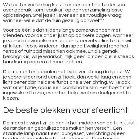
Wie buitenverlichting kiest zonder eerst na te denken
over gebruik, komt vaak uit op een verzameling losse
oplossingen. Stel jezelf liever een eenvoudige vraag:
wanneer wil je dat de tuin gezellig aanvoelt?
Voor de één is dat tijdens lange zomeravonden met
vrienden. Voor de ander juist op donkere dagen, wanneer
je vanuit de woonkamer op een sfeervol verlichte tuin wilt
uitkijken. Heb je kinderen, dan speelt veiligheid rond het
terras of tuinpad misschien ook mee. En als gemak
belangrijk is, wil je waarschijnlijk geen lampen die je steeds
handmatig aan en uit moet zetten.
Die momenten bepalen het type verlichting dat past. Wil
je vooral sfeer rond een zithoek, dan werkt laag en warm
licht beter dan heldere functionele verlichting. Wil je ook
wat oriëntatie, dan is een combinatie slim. Het hoeft niet
ingewikkeld te zijn, maar het helpt wel om doelgericht te
kiezen.
De beste plekken voor sfeerlicht
De meeste winst zit zelden in het midden van de tuin. Juist
de randen en gebruikszones maken het verschil. Een
staande lamp naast een loungeset, verlichting bij een
border of subtiele lichtpunten langs het pad geven