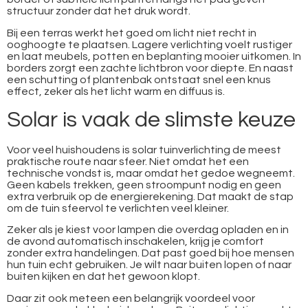
structuur zonder dat het druk wordt.
Bij een terras werkt het goed om licht niet recht in
ooghoogte te plaatsen. Lagere verlichting voelt rustiger
en laat meubels, potten en beplanting mooier uitkomen. In
borders zorgt een zachte lichtbron voor diepte. En naast
een schutting of plantenbak ontstaat snel een knus
effect, zeker als het licht warm en diffuus is.
Solar is vaak de slimste keuze
Voor veel huishoudens is solar tuinverlichting de meest
praktische route naar sfeer. Niet omdat het een
technische vondst is, maar omdat het gedoe wegneemt.
Geen kabels trekken, geen stroompunt nodig en geen
extra verbruik op de energierekening. Dat maakt de stap
om de tuin sfeervol te verlichten veel kleiner.
Zeker als je kiest voor lampen die overdag opladen en in
de avond automatisch inschakelen, krijg je comfort
zonder extra handelingen. Dat past goed bij hoe mensen
hun tuin echt gebruiken. Je wilt naar buiten lopen of naar
buiten kijken en dat het gewoon klopt.
Daar zit ook meteen een belangrijk voordeel voor