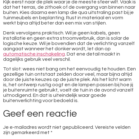
Kijk eerst naar de plek waar je de meeste sfeer wilt. Vaak is
dat het terras, de zithoek of de overgang van binnen naar
buiten. Kies daarna een lamp die qua uitstraling past bij je
tuinmeubels en beplanting. Rust in materiaal en vorm
werkt bijna altijd beter dan een mix van stijlen.
Denk vervolgens praktisch. Wil je geen kabels, geen
installatie en geen extra stroomverbruik, dan is solar de
logische keuze. Wil je bovendien dat de verlichting vanzelf
aangaat wanneer het donker wordt, let dan op
automatische inschakeling
. Dat ene detail maakt in
dagelijks gebruik veel verschil.
Tot slot: wees niet bang om het eenvoudig te houden. Een
gezellige tuin ontstaat zelden door veel, maar bijna altijd
door de juiste keuzes op de juiste plek. Als het licht warm
is, het ontwerp rustig oogt en de lampen passen bij hoe jij
je buitenruimte gebruikt, voelt de tuin in de avond vanzelf
uitnodigend. En dat is uiteindelijk waar goede
buitenverlichting voor bedoeld is.
Geef een reactie
Je e-mailadres wordt niet gepubliceerd.
Vereiste velden
zijn gemarkeerd met
*