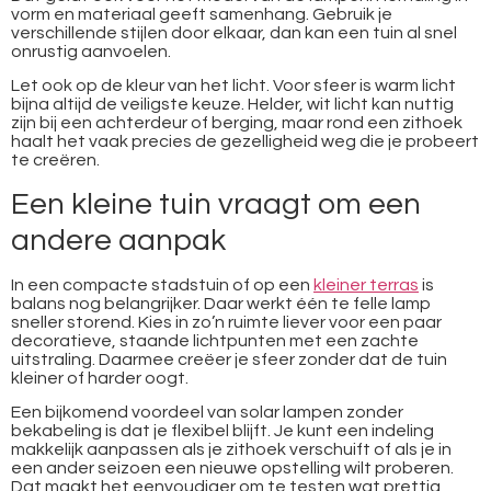
vorm en materiaal geeft samenhang. Gebruik je
verschillende stijlen door elkaar, dan kan een tuin al snel
onrustig aanvoelen.
Let ook op de kleur van het licht. Voor sfeer is warm licht
bijna altijd de veiligste keuze. Helder, wit licht kan nuttig
zijn bij een achterdeur of berging, maar rond een zithoek
haalt het vaak precies de gezelligheid weg die je probeert
te creëren.
Een kleine tuin vraagt om een
andere aanpak
In een compacte stadstuin of op een
kleiner terras
is
balans nog belangrijker. Daar werkt één te felle lamp
sneller storend. Kies in zo’n ruimte liever voor een paar
decoratieve, staande lichtpunten met een zachte
uitstraling. Daarmee creëer je sfeer zonder dat de tuin
kleiner of harder oogt.
Een bijkomend voordeel van solar lampen zonder
bekabeling is dat je flexibel blijft. Je kunt een indeling
makkelijk aanpassen als je zithoek verschuift of als je in
een ander seizoen een nieuwe opstelling wilt proberen.
Dat maakt het eenvoudiger om te testen wat prettig