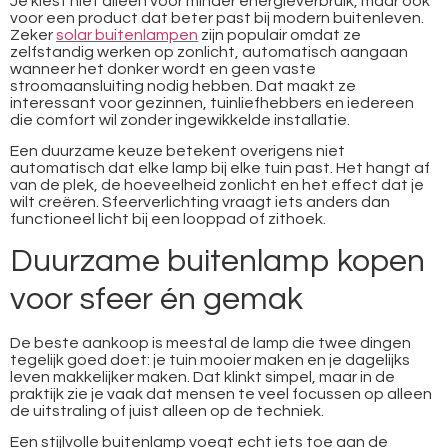
Je kiest niet alleen voor minder energieverbruik, maar ook
voor een product dat beter past bij modern buitenleven.
Zeker
solar buitenlampen
zijn populair omdat ze
zelfstandig werken op zonlicht, automatisch aangaan
wanneer het donker wordt en geen vaste
stroomaansluiting nodig hebben. Dat maakt ze
interessant voor gezinnen, tuinliefhebbers en iedereen
die comfort wil zonder ingewikkelde installatie.
Een duurzame keuze betekent overigens niet
automatisch dat elke lamp bij elke tuin past. Het hangt af
van de plek, de hoeveelheid zonlicht en het effect dat je
wilt creëren. Sfeerverlichting vraagt iets anders dan
functioneel licht bij een looppad of zithoek.
Duurzame buitenlamp kopen
voor sfeer én gemak
De beste aankoop is meestal de lamp die twee dingen
tegelijk goed doet: je tuin mooier maken en je dagelijks
leven makkelijker maken. Dat klinkt simpel, maar in de
praktijk zie je vaak dat mensen te veel focussen op alleen
de uitstraling of juist alleen op de techniek.
Een stijlvolle buitenlamp voegt echt iets toe aan de