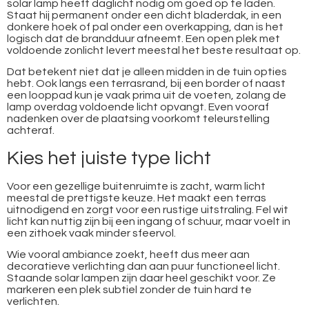
solar lamp heeft daglicht nodig om goed op te laden.
Staat hij permanent onder een dicht bladerdak, in een
donkere hoek of pal onder een overkapping, dan is het
logisch dat de brandduur afneemt. Een open plek met
voldoende zonlicht levert meestal het beste resultaat op.
Dat betekent niet dat je alleen midden in de tuin opties
hebt. Ook langs een terrasrand, bij een border of naast
een looppad kun je vaak prima uit de voeten, zolang de
lamp overdag voldoende licht opvangt. Even vooraf
nadenken over de plaatsing voorkomt teleurstelling
achteraf.
Kies het juiste type licht
Voor een gezellige buitenruimte is zacht, warm licht
meestal de prettigste keuze. Het maakt een terras
uitnodigend en zorgt voor een rustige uitstraling. Fel wit
licht kan nuttig zijn bij een ingang of schuur, maar voelt in
een zithoek vaak minder sfeervol.
Wie vooral ambiance zoekt, heeft dus meer aan
decoratieve verlichting dan aan puur functioneel licht.
Staande solar lampen zijn daar heel geschikt voor. Ze
markeren een plek subtiel zonder de tuin hard te
verlichten.