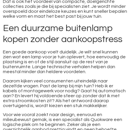
Dat is ook het voordeel van compacte, doelgerichte
collecties zoals je die bij specialisten ziet. Je wordt minder
overspoeld door eindeloze keuzes en kunt sneller bepalen
welke vorm en maat het best past bij jouw tuin.
Een duurzame buitenlamp
kopen zonder aankoopstress
Een goede aankoop voelt duidelijk. Je wilt snel kunnen
zien wat een lamp voor je tuin oplevert, hoe eenvoudig de
plaatsing is en of de stijl aansluit op de rest van je
buitenruimte. Lange technische verhalen helpen dan
meestal minder dan heldere voordelen.
Daarom kijken veel consumenten uiteindelijk naar
dezelfde vragen. Past de lamp bij mijn tuin? Heb ik er
kabels of montagewerk voor nodig? Gaat hij automatisch
aan? En levert hij voldoende sfeer op zonder dat ik met
extra stroomkosten zit? Als het antwoord daarop
overtuigend is, wordt kiezen een stuk makkelijker.
Voor wie vooral zoekt naar design, eenvoud en
milieubewust gemak, is een specialist als Quokware een
logische plek om te beginnen. Zeker als je een
overzichtelijk aanbod prettig vindt en geen behoefte