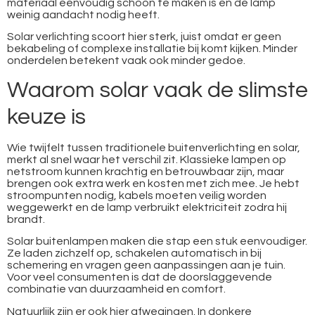
materiaal eenvoudig schoon te maken is en de lamp
weinig aandacht nodig heeft.
Solar verlichting scoort hier sterk, juist omdat er geen
bekabeling of complexe installatie bij komt kijken. Minder
onderdelen betekent vaak ook minder gedoe.
Waarom solar vaak de slimste
keuze is
Wie twijfelt tussen traditionele buitenverlichting en solar,
merkt al snel waar het verschil zit. Klassieke lampen op
netstroom kunnen krachtig en betrouwbaar zijn, maar
brengen ook extra werk en kosten met zich mee. Je hebt
stroompunten nodig, kabels moeten veilig worden
weggewerkt en de lamp verbruikt elektriciteit zodra hij
brandt.
Solar buitenlampen maken die stap een stuk eenvoudiger.
Ze laden zichzelf op, schakelen automatisch in bij
schemering en vragen geen aanpassingen aan je tuin.
Voor veel consumenten is dat de doorslaggevende
combinatie van duurzaamheid en comfort.
Natuurlijk zijn er ook hier afwegingen. In donkere