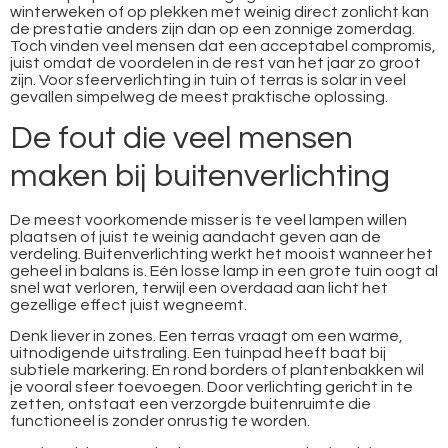
winterweken of op plekken met weinig direct zonlicht kan
de prestatie anders zijn dan op een zonnige zomerdag.
Toch vinden veel mensen dat een acceptabel compromis,
juist omdat de voordelen in de rest van het jaar zo groot
zijn. Voor sfeerverlichting in tuin of terras is solar in veel
gevallen simpelweg de meest praktische oplossing.
De fout die veel mensen
maken bij buitenverlichting
De meest voorkomende misser is te veel lampen willen
plaatsen of juist te weinig aandacht geven aan de
verdeling. Buitenverlichting werkt het mooist wanneer het
geheel in balans is. Eén losse lamp in een grote tuin oogt al
snel wat verloren, terwijl een overdaad aan licht het
gezellige effect juist wegneemt.
Denk liever in zones. Een terras vraagt om een warme,
uitnodigende uitstraling. Een tuinpad heeft baat bij
subtiele markering. En rond borders of plantenbakken wil
je vooral sfeer toevoegen. Door verlichting gericht in te
zetten, ontstaat een verzorgde buitenruimte die
functioneel is zonder onrustig te worden.