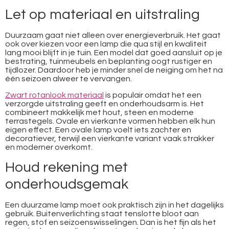
Let op materiaal en uitstraling
Duurzaam gaat niet alleen over energieverbruik. Het gaat
ook over kiezen voor een lamp die qua stijl en kwaliteit
lang mooi blijft in je tuin. Een model dat goed aansluit op je
bestrating, tuinmeubels en beplanting oogt rustiger en
tijdlozer. Daardoor heb je minder snel de neiging om het na
één seizoen alweer te vervangen.
Zwart rotanlook materiaal
is populair omdat het een
verzorgde uitstraling geeft en onderhoudsarm is. Het
combineert makkelijk met hout, steen en moderne
terrastegels. Ovale en vierkante vormen hebben elk hun
eigen effect. Een ovale lamp voelt iets zachter en
decoratiever, terwijl een vierkante variant vaak strakker
en moderner overkomt.
Houd rekening met
onderhoudsgemak
Een duurzame lamp moet ook praktisch zijn in het dagelijks
gebruik. Buitenverlichting staat tenslotte bloot aan
regen, stof en seizoenswisselingen. Dan is het fijn als het