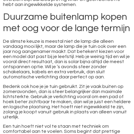
hebt aan ingewikkelde systemen.
Duurzame buitenlamp kopen
met oog voor de lange termijn
De slimste keuze is meestal niet de lamp die alleen
vandaag mooi lijkt, maar de lamp die je tuin ook over een
jaar nog aangenamer maakt. Dat betekent kiezen voor
een model dat past bij je leefstijl. Heb je weinig tijd en wil je
vooral direct resultaat, dan is solar bijna altijd de meest
ontspannen optie. Wil je ’s avonds sfeer zonder
schakelaars, kabels en extra verbruik, dan sluit
automatische verlichting daar perfect op aan.
Bedenk ook hoe je je tuin gebruikt. Zit je vaak buiten op
zomeravonden, dan is sfeer belangrijker dan maximale
lichtsterkte. Gebruik je verlichting vooral om een pad of
hoek beter zichtbaar te maken, dan wil je juist een heldere
en logische plaatsing. Het hoeft niet ingewikkeld te zijn,
zolang je koopt vanuit gebruik in plaats van alleen vanuit
uiterlijk.
Een tuin hoeft niet vol te staan met techniek om
comfortabel aan te voelen. Soms begint dat prettige