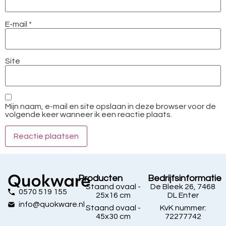
E-mail
*
Site
Mijn naam, e-mail en site opslaan in deze browser voor de
volgende keer wanneer ik een reactie plaats.
Producten
Bedrijfsinformatie
Staand ovaal -
De Bleek 26, 7468
0570 519 155
25x16 cm
DL Enter
info@quokware.nl
Staand ovaal -
KvK nummer:
45x30 cm
72277742