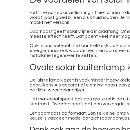
Het fijne aan solar verlichting zit niet alleen
wordt, past goed bij een druk huishouden. Je h
maakt het verschil.
Daarnaast geeft solar vrijheid in plaatsing. O
meeste effect heeft. Dat opent veel meer mogeli
Ook financieel voelt het aantrekkelijk. Je kie
energie, maar ook waarde hechten aan sfeer ron
installatie tegenover te zetten.
Ovale solar buitenlamp ki
De juiste lamp kiezen is vaak minder ingewikkeld
gebruiken? Als decoratief element naast een z
het licht weer belangrijker.
Het materiaal speelt ook een grote rol in de ui
uitstraalt. Overdag geeft dat een verzorgde, st
Let daarnaast op formaat. Een te kleine lamp v
keuze is vaak een model dat zichtbaar aanwezig
Denk ook aan de hoeveelhei