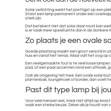
Solar verlichting werkt het prettigst op een pl
Staat een lamp permanent onder een overkappi
sterk zijn.
Dat betekent niet dat solar daar nooit kan wer
is er vaak meer speelruimte dan in de donkere m
Zo plaats je een ovale s
Goede plaatsing maakt een groot verschil in uits
huis en vanaf het terras. Waar valt het oog op 
Een veelgemaakte fout is te veel losse lampen 
pad, of een paar accenten rond een zithoek, 
Ook de omgeving telt mee. Een ovale solar buit
plantenbak, loungehoek of border, dan voelt het
Past dit type lamp bij jo
Voor veel mensen wel, maar niet altijd op exact
vaak een sterke keuze. Zeker als je houdt van ve