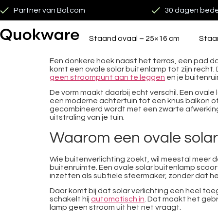
Partner van Bol.com
30 dagen bede
Staand ovaal – 25×16 cm
Staa
Een donkere hoek naast het terras, een pad da
komt een ovale solar buitenlamp tot zijn recht
geen stroompunt aan te leggen
en je buitenrui
De vorm maakt daarbij echt verschil. Een ovale
een moderne achtertuin tot een knus balkon of e
gecombineerd wordt met een zwarte afwerking e
uitstraling van je tuin.
Waarom een ovale solar 
Wie buitenverlichting zoekt, wil meestal meer d
buitenruimte. Een ovale solar buitenlamp scoor
inzetten als subtiele sfeermaker, zonder dat he
Daar komt bij dat solar verlichting een heel toe
schakelt hij
automatisch in
. Dat maakt het gebr
lamp geen stroom uit het net vraagt.