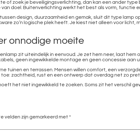
e of zoek je beveiligingsverlichting, dan kan een ander type 
van doel. Buitenverlichting werkt het best als vorm, functie e
tussen design, duurzaamheid en gemak, sluit dit type lamp op
re zo’n logische plek heeft. Je kiest niet alleen voor licht, 
der onnodige moeite
enlamp zit uiteindelijk in eenvoud. Je zet hem neer, laat hem
kabels, geen ingewikkelde montage en geen concessie aan uit
ne tuinen en terrassen. Mensen willen comfort, een verzorg
toe: zachtheid, rust en een ontwerp dat overdag net zo prett
, hoeft het niet ingewikkeld te zoeken. Soms zit het verschil
te velden zijn gemarkeerd met
*