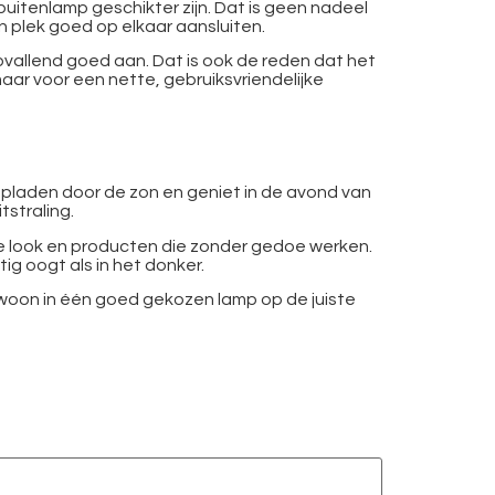
buitenlamp geschikter zijn. Dat is geen nadeel
n plek goed op elkaar aansluiten.
vallend goed aan. Dat is ook de reden dat het
maar voor een nette, gebruiksvriendelijke
 opladen door de zon en geniet in de avond van
straling.
de look en producten die zonder gedoe werken.
ig oogt als in het donker.
 gewoon in één goed gekozen lamp op de juiste