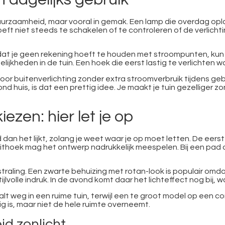
 in duurzaamheid, maar vooral in gemak. Een lamp die overdag 
oeft niet steeds te schakelen of te controleren of de verlic
mdat je geen rekening hoeft te houden met stroompunten, kun 
jkheden in de tuin. Een hoek die eerst lastig te verlichten 
st voor buitenverlichting zonder extra stroomverbruik tijdens
d huis, is dat een prettig idee. Je maakt je tuin gezelliger 
ezen: hier let je op
 dan het lijkt, zolang je weet waar je op moet letten. De eerst
ithoek mag het ontwerp nadrukkelijk meespelen. Bij een pad o
tstraling. Een zwarte behuizing met rotan-look is populair om
ijlvolle indruk. In de avond komt daar het lichteffect nog bi
alt weg in een ruime tuin, terwijl een te groot model op een 
 is, maar niet de hele ruimte overneemt.
d zonlicht