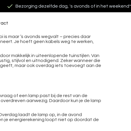
Bezorging dezelfde dag, 's avonds of in het weekend*
tact
 is maar ’s avonds wegvalt – precies daar
bineert. Je hoeft geen kabels weg te werken,
oor makkelijk in uiteenlopende tuinstijlen. Van
stig, stijlvol en uitnodigend. Zeker wanneer die
t geeft, maar ook overdag iets toevoegt aan de
 vraag of een lamp past bij de rest van de
et overdreven aanwezig. Daardoor kun je de lamp
. Overdag laadt de lamp op, in de avond
 en je energierekening loopt niet op doordat de