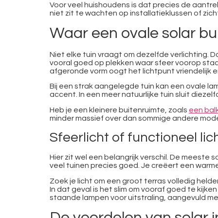
Voor veel huishoudens is dat precies de aantrek
niet zit te wachten op installatieklussen of zic
Waar een ovale solar bui
Niet elke tuin vraagt om dezelfde verlichting.
vooral goed op plekken waar sfeer voorop staa
afgeronde vorm oogt het lichtpunt vriendelijk e
Bij een strak aangelegde tuin kan een ovale la
accent. In een meer natuurlijke tuin sluit diez
Heb je een kleinere buitenruimte, zoals
een bal
minder massief over dan sommige andere modellen
Sfeerlicht of functioneel lic
Hier zit wel een belangrijk verschil. De meeste s
veel tuinen precies goed. Je creëert een warm
Zoek je licht om een groot terras volledig helde
In dat geval is het slim om vooraf goed te kijken
staande lampen voor uitstraling, aangevuld met
De voordelen van solar i