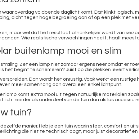
ek waar overdag voldoende daglicht komt. Dat klinkt logisch, m
ng, dicht tegen hoge begroeiing aan of op een plek met vee
ken, maar wel dat het resultaat afhankelijker wordt van seizo
aanden. Wie realistische verwachtingen heeft, haalt meestal h
olar buitenlamp mooi en slim
traling. Zet een lamp niet zomaar ergens neer omdat er toevallig
als het begint te schemeren? Juist op die plekken levert verli
verspreiden. Dan wordt het onrustig. Vaak werkt een rustige 
geven meer samenhang dan overal een enkel lichtpunt.
enlamp komt extra mooi uit tegen natuurlijke materialen zoal
 licht eerder als onderdeel van de tuin dan als los accessoire
uw tuin?
 dezelfde manier. Heb je een tuin waarin sfeer, comfort en uits
rlichting die niet te technisch oogt, maar juist decoratief en 