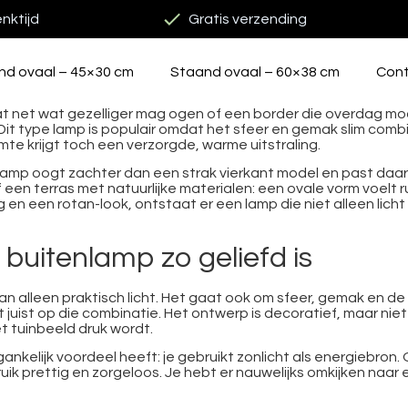
nktijd
Gratis verzending
nd ovaal – 45×30 cm
Staand ovaal – 60×38 cm
Con
t net wat gezelliger mag ogen of een border die overdag mooi
. Dit type lamp is populair omdat het sfeer en gemak slim com
mte krijgt toch een verzorgde, warme uitstraling.
 lamp oogt zachter dan een strak vierkant model en past daard
en terras met natuurlijke materialen: een ovale vorm voelt ru
n een rotan-look, ontstaat er een lamp die niet alleen lich
buitenlamp zo geliefd is
an alleen praktisch licht. Het gaat ook om sfeer, gemak en de
t juist op die combinatie. Het ontwerp is decoratief, maar ni
t tuinbeeld druk wordt.
gankelijk voordeel heeft: je gebruikt zonlicht als energiebron
uik prettig en zorgeloos. Je hebt er nauwelijks omkijken naar