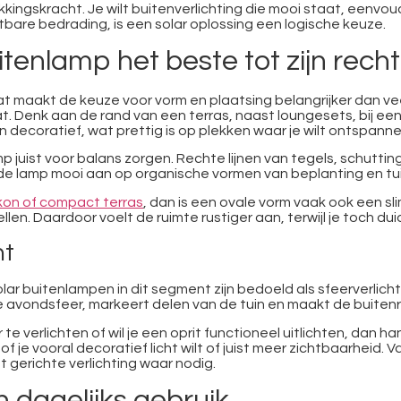
kingskracht. Je wilt buitenverlichting die mooi staat, eenvou
htbare bedrading, is een solar oplossing een logische keuze.
tenlamp het beste tot zijn rech
 Dat maakt de keuze voor vorm en plaatsing belangrijker dan 
t. Denk aan de rand van een terras, naast loungesets, bij ee
n decoratief, wat prettig is op plekken waar je wilt ontspanne
mp juist voor balans zorgen. Rechte lijnen van tegels, schutt
elfde lamp mooi aan op organische vormen van beplanting en tui
kon of compact terras
, dan is een ovale vorm vaak ook een s
. Daardoor voelt de ruimte rustiger aan, terwijl je toch duid
ht
olar buitenlampen in dit segment zijn bedoeld als sfeerverlichtin
e avondsfeer, markeert delen van de tuin en maakt de buiten
r te verlichten of wil je een oprit functioneel uitlichten, dan 
 of je vooral decoratief licht wilt of juist meer zichtbaarheid
 gerichte verlichting waar nodig.
n dagelijks gebruik