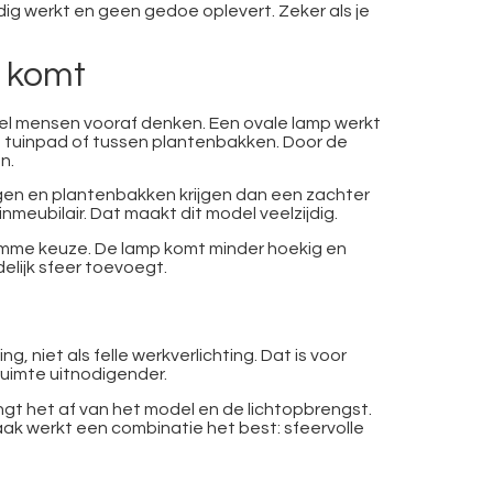
dig werkt en geen gedoe oplevert. Zeker als je
t komt
veel mensen vooraf denken. Een ovale lamp werkt
n tuinpad of tussen plantenbakken. Door de
n.
ingen en plantenbakken krijgen dan een zachter
nmeubilair. Dat maakt dit model veelzijdig.
limme keuze. De lamp komt minder hoekig en
elijk sfeer toevoegt.
g, niet als felle werkverlichting. Dat is voor
ruimte uitnodigender.
hangt het af van het model en de lichtopbrengst.
. Vaak werkt een combinatie het best: sfeervolle