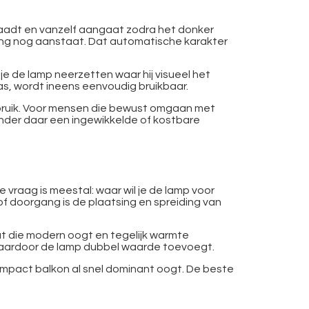
oplaadt en vanzelf aangaat zodra het donker
hting nog aanstaat. Dat automatische karakter
je de lamp neerzetten waar hij visueel het
was, wordt ineens eenvoudig bruikbaar.
 gebruik. Voor mensen die bewust omgaan met
zonder daar een ingewikkelde of kostbare
e vraag is meestal: waar wil je de lamp voor
f doorgang is de plaatsing en spreiding van
dat die modern oogt en tegelijk warmte
j, waardoor de lamp dubbel waarde toevoegt.
compact balkon al snel dominant oogt. De beste