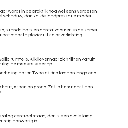
aar wordt in de praktijk nog wel eens vergeten.
l schaduw, dan zal de laadprestatie minder
en, standplaats en aantal zonuren. In de zomer
et meeste plezier uit solar verlichting.
 ruimte is. Kijk liever naar zichtlijnen vanuit
chting de meeste sfeer op.
herhaling beter. Twee of drie lampen langs een
s hout, steen en groen. Zet je hem naast een
.
traling centraal staan, dan is een ovale lamp
rustig aanwezig is.