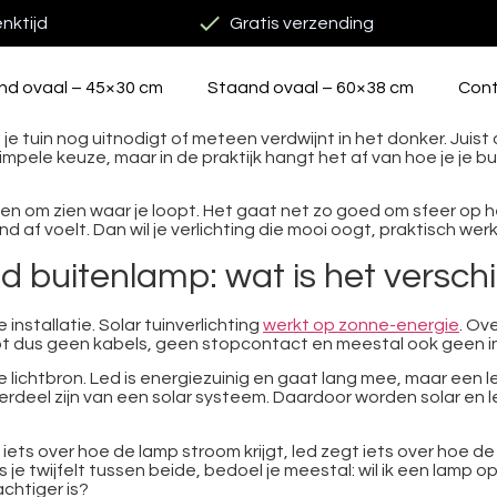
nktijd
Gratis verzending
nd ovaal – 45×30 cm
Staand ovaal – 60×38 cm
Con
e tuin nog uitnodigt of meteen verdwijnt in het donker. Juist 
 simpele keuze, maar in de praktijk hangt het af van hoe je je 
leen om zien waar je loopt. Het gaat net zo goed om sfeer op h
nd af voelt. Dan wil je verlichting die mooi oogt, praktisch wer
led buitenlamp: wat is het verschi
 installatie. Solar tuinverlichting
werkt op zonne-energie
. Ov
bt dus geen kabels, geen stopcontact en meestal ook geen in
pe lichtbron. Led is energiezuinig en gaat lang mee, maar een
rdeel zijn van een solar systeem. Daardoor worden solar en le
iets over hoe de lamp stroom krijgt, led zegt iets over hoe de
ls je twijfelt tussen beide, bedoel je meestal: wil ik een lamp 
chtiger is?