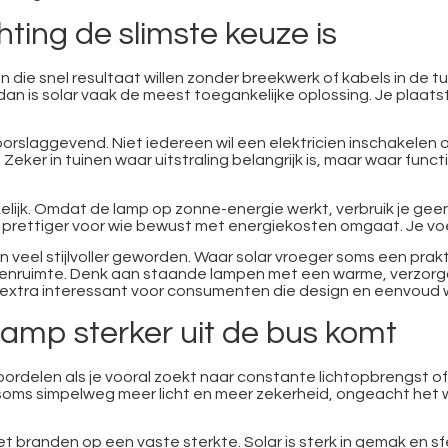
hting de slimste keuze is
n die snel resultaat willen zonder breekwerk of kabels in de tu
dan is solar vaak de meest toegankelijke oplossing. Je plaats
orslaggevend. Niet iedereen wil een elektricien inschakelen
Zeker in tuinen waar uitstraling belangrijk is, maar waar funct
lijk. Omdat de lamp op zonne-energie werkt, verbruik je geen st
k prettiger voor wie bewust met energiekosten omgaat. Je vo
jn veel stijlvoller geworden. Waar solar vroeger soms een pra
uitenruimte. Denk aan staande lampen met een warme, verzorg
r extra interessant voor consumenten die design en eenvoud 
amp sterker uit de bus komt
delen als je vooral zoekt naar constante lichtopbrengst of fu
 soms simpelweg meer licht en meer zekerheid, ongeacht het
 branden op een vaste sterkte. Solar is sterk in gemak en sfe