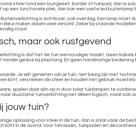
e vooral sfeer rond een loungeset, border of tuinpad, dan is s
licht op een functionele plek, dan kan een vaste led buitenlamp
 Buitenverlichting is zichtbaar, ook overdag. Een lamp moet dus
 en kleur maken daarin veel verschil. Zeker bij staande modelle
evallig staat.
ktisch, maar ook rustgevend
erlichting is dat het de tuin eenvoudiger maakt. Geen kabels
 minder gedoe bij plaatsing. En geen handmatige bediening b
rde. Je wilt genieten van je tuin, niet bezig zijn met techniek
en licht, versterken de sfeer en houden het gebruik moeitelo
kware, spelen daar slim op in door solar tuinlampen te combin
ar duurzame tuinverlichting niet alleen logisch, maar ook aa
j jouw tuin?
inige oplossing voor sfeer in de tuin, dan is solar vaak de be
 licht in de avond. Voor terrassen, tuinpaden en decoratieve 