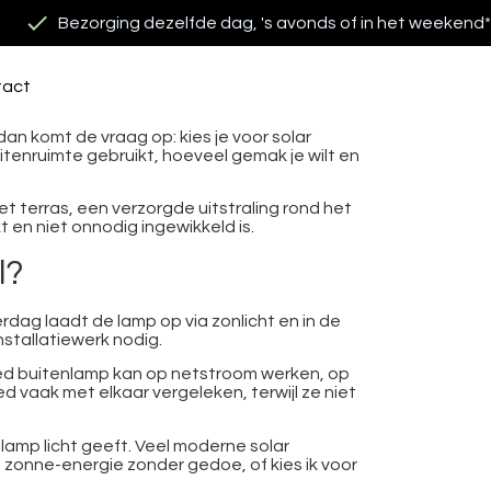
Bezorging dezelfde dag, 's avonds of in het weekend*
tact
dan komt de vraag op: kies je voor solar
buitenruimte gebruikt, hoeveel gemak je wilt en
et terras, een verzorgde uitstraling rond het
kt en niet onnodig ingewikkeld is.
l?
erdag laadt de lamp op via zonlicht en in de
stallatiewerk nodig.
 led buitenlamp kan op netstroom werken, op
d vaak met elkaar vergeleken, terwijl ze niet
 lamp licht geeft. Veel moderne solar
op zonne-energie zonder gedoe, of kies ik voor