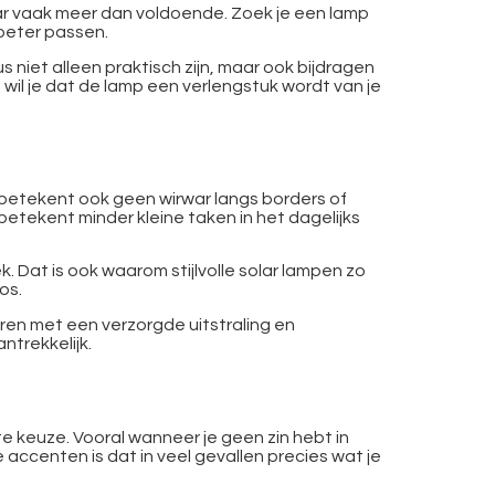
olar vaak meer dan voldoende. Zoek je een lamp
 beter passen.
 niet alleen praktisch zijn, maar ook bijdragen
n wil je dat de lamp een verlengstuk wordt van je
 betekent ook geen wirwar langs borders of
etekent minder kleine taken in het dagelijks
. Dat is ook waarom stijlvolle solar lampen zo
os.
eren met een verzorgde uitstraling en
ntrekkelijk.
ste keuze. Vooral wanneer je geen zin hebt in
accenten is dat in veel gevallen precies wat je