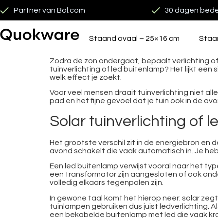
Partner van Bol.com
30 dagen bede
Staand ovaal – 25×16 cm
Staa
Zodra de zon ondergaat, bepaalt verlichting of j
tuinverlichting of led buitenlamp? Het lijkt een
welk effect je zoekt.
Voor veel mensen draait tuinverlichting niet al
pad en het fijne gevoel dat je tuin ook in de avo
Solar tuinverlichting of 
Het grootste verschil zit in de energiebron en de
avond schakelt die vaak automatisch in. Je he
Een led buitenlamp verwijst vooral naar het ty
een transformator zijn aangesloten of ook onde
volledig elkaars tegenpolen zijn.
In gewone taal komt het hierop neer: solar zegt 
tuinlampen gebruiken dus juist ledverlichting. A
een bekabelde buitenlamp met led die vaak kra