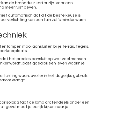
kan de brandduur korter zijn. Voor een
ing meer rust geven.
 niet automatisch dat dit de beste keuze is
eel verlichting kan een tuin zelfs minder warm
echniek
ten lampen mooi aansluiten bij je terras, tegels,
 parkeerplaats.
 omdat het precies aansluit op wat veel mensen
ker wordt, past goed bij een leven waarin je
rlichting waardevoller in het dagelijks gebruik.
aarom vraagt.
 voor solar. Staat de lamp grotendeels onder een
t geval moet je eerlijk kijken naar je