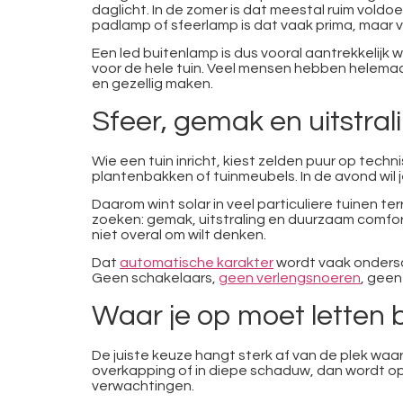
daglicht. In de zomer is dat meestal ruim vold
padlamp of sfeerlamp is dat vaak prima, maar v
Een led buitenlamp is dus vooral aantrekkelijk 
voor de hele tuin. Veel mensen hebben helemaal 
en gezellig maken.
Sfeer, gemak en uitstra
Wie een tuin inricht, kiest zelden puur op techn
plantenbakken of tuinmeubels. In de avond wil 
Daarom wint solar in veel particuliere tuinen t
zoeken: gemak, uitstraling en duurzaam comfor
niet overal om wilt denken.
Dat
automatische karakter
wordt vaak onderscha
Geen schakelaars,
geen verlengsnoeren
, geen
Waar je op moet letten b
De juiste keuze hangt sterk af van de plek waar
overkapping of in diepe schaduw, dan wordt oplad
verwachtingen.