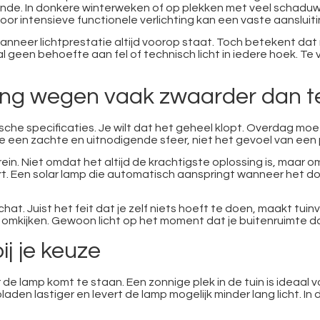
oende. In donkere winterweken of op plekken met veel schaduw 
oor intensieve functionele verlichting kan een vaste aansluit
wanneer lichtprestatie altijd voorop staat. Toch betekent dat
geen behoefte aan fel of technisch licht in iedere hoek. Te v
ling wegen vaak zwaarder dan t
ische specificaties. Je wilt dat het geheel klopt. Overdag moe
je een zachte en uitnodigende sfeer, niet het gevoel van een
errein. Niet omdat het altijd de krachtigste oplossing is, maar
t. Een solar lamp die automatisch aanspringt wanneer het don
t. Juist het feit dat je zelf niets hoeft te doen, maakt tuinve
 omkijken. Gewoon licht op het moment dat je buitenruimte d
ij je keuze
 de lamp komt te staan. Een zonnige plek in de tuin is ideaal
en lastiger en levert de lamp mogelijk minder lang licht. In da