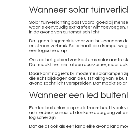
Wanneer solar tuinverlic
Solar tuinverlichting past vooral goed bij mense
waar je eenvoudig extra sfeer wilt toevoegen, 
in de avond van automatisch licht.
Dat gebruiksgemak is voor veel huishoudens do
en stroomverbruik. Solar haalt die drempel weg. 
een logische stap.
Ook op het gebied van kosten is solar aantrekke
Dat maakt het niet alleen duurzamer, maar oo
Daar komt nog iets bij: moderne solar lampen zi
die echt bijdragen aan de uitstraling van je b
avond zacht licht verspreiden. Dat maakt sola
Wanneer een led buitenl
Een led buitenlamp op netstroom heeft vaak voor
achterdeur, schuur of donkere doorgang wil je
logischer zijn.
Dat geldt ook als een lamp elke avond lang moet