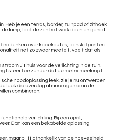
in. Heb je een terras, border, tuinpad of zithoek
t de lamp, laat de zon het werk doen en geniet
 of nadenken over kabelroutes, aansluitpunten
ionaliteit net zo zwaar meetelt, voelt dat als
room uit huis voor de verlichting in de tuin.
egt sfeer toe zonder dat de meter meeloopt.
ktische noodoplossing leek, zie je nu ontwerpen
de look die overdag al mooi ogen en in de
willen combineren.
nctionele verlichting. Bij een oprit,
 weer. Dan kan een bekabelde oplossing
er, maar blijft afhankelijk van de hoeveelheid