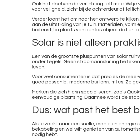
Ook het doel van de verlichting telt mee. Wil j
voor veiligheid, zicht bij de achterdeur of fel 
Verder loont het om naar het ontwerp te kijken.
aan de uitstraling van je tuin. Materialen, vorm
buitenstijl in plaats van een los object dat er to
Solar is niet alleen pra
Een van de grootste pluspunten van solar tuinv
onder tegels. Geen stroomaansluiting betekent
leven.
Voor veel consumenten is dat precies de meerwaa
goed passen bij moderne buitenruimtes. Ze gev
Merken die zich hierin specialiseren, zoals Quo
eenvoudige plaatsing. Daarmee wordt de stap na
Dus: wat past het best bi
Als je zoekt naar een snelle, mooie en energiezu
bekabeling en wel wilt genieten van automatisch
nodig hebt.