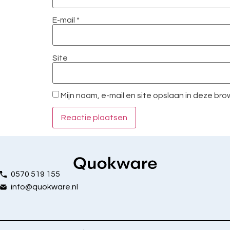
E-mail
*
Site
Mijn naam, e-mail en site opslaan in deze br
0570 519 155
info@quokware.nl