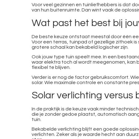
Voor veel gezinnen en tuinliefhebbers is dat d
van hun buitenruimte. Dan wint vaak de oplossi
Wat past het best bij jo
De beste keuze ontstaat meestal door één eerli
Voor een terras, tuinpad of gezellige zithoek is
grotere schaal kan bekabeld logischer zijn.
Ook jouw type tuin speelt mee. In een bestaande t
waar elektra toch al wordt meegenomen, kan be
flexibel te blijven.
Verder is er nog de factor gebruikscomfort. Wie
solar. Wie maximale controle en constante prest
Solar verlichting versus 
In de praktijk is de keuze vaak minder technis
die je zonder gedoe plaatst, automatisch aanga
tuin.
Bekabelde verlichting blijft een goede oplossing
verlichten. Zeker als je waarde hecht aan duurz