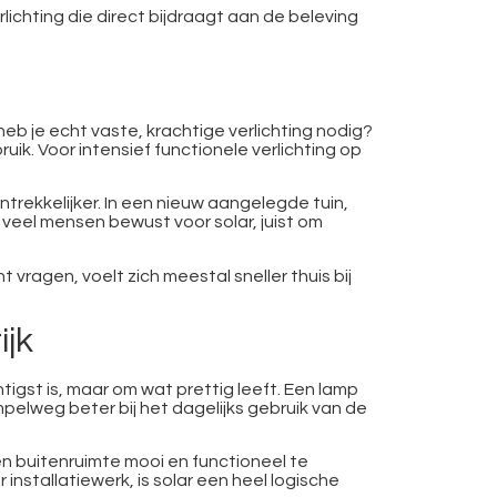
ichting die direct bijdraagt aan de beleving
eb je echt vaste, krachtige verlichting nodig?
uik. Voor intensief functionele verlichting op
antrekkelijker. In een nieuw aangelegde tuin,
veel mensen bewust voor solar, juist om
vragen, voelt zich meestal sneller thuis bij
ijk
igst is, maar om wat prettig leeft. Een lamp
pelweg beter bij het dagelijks gebruik van de
een buitenruimte mooi en functioneel te
installatiewerk, is solar een heel logische