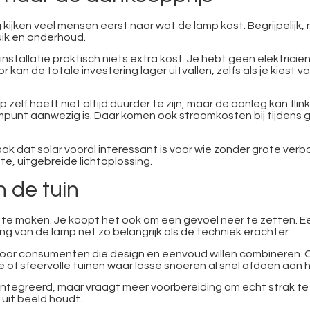
ng kijken veel mensen eerst naar wat de lamp kost. Begrijpelijk
ruik en onderhoud.
 installatie praktisch niets extra kost. Je hebt geen elektrici
r kan de totale investering lager uitvallen, zelfs als je kies
mp zelf hoeft niet altijd duurder te zijn, maar de aanleg kan f
punt aanwezig is. Daar komen ook stroomkosten bij tijdens g
ak dat solar vooral interessant is voor wie zonder grote verb
te, uitgebreide lichtoplossing.
in de tuin
ar te maken. Je koopt het ook om een gevoel neer te zetten. E
ing van de lamp net zo belangrijk als de techniek erachter.
 voor consumenten die design en eenvoud willen combineren. Om
ke of sfeervolle tuinen waar losse snoeren al snel afdoen aan 
tegreerd, maar vraagt meer voorbereiding om echt strak te og
 uit beeld houdt.