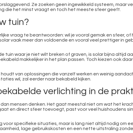
oorslaggevend. Ze zoeken geen ingewikkeld systeem, maar verl
ng die het minst vraagt en toch het meeste sfeer geeft.
uw tuin?
jke vraag te beantwoorden: wil je vooral gemak en sfeer, of h
 solar vaak meer dan voldoende en vooral veel prettiger in gebr
uin waar je niet wilt breken of graven, is solar bijna altijd a
kabeld makkelijker in het plan passen. Toch kiezen ook daar 
 houdt van oplossingen die vanzelf werken en weinig aandacht 
aties wil, zal eerder naar bekabeld kijken.
bekabelde verlichting in de prakt
ch dan mensen denken. Het gaat meestal niet om wat het kracht
at en direct sfeer toevoegt, past voor veel huishoudens sim
 voor specifieke situaties, maar is lang niet altijd nodig om 
aamheid, lage gebruikskosten en een nette uitstraling zonder 