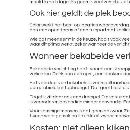
maakt in het dagelijks gebruik veel verschil. J
Ook hier geldt: de plek bepa
Solar werkt het best op locaties waar overdag 
dan een open terras of een tuinpad met zonlich
Wie dat meeneemt in de keuze, haalt vaak veel 
waar dit prima werkt, zeker wanneer de verlichti
Wanneer bekabelde verli
Bekabelde verlichting heeft vooral een streepje 
verlichten. Denk aan een oprit, een donkere doo
Het voordeel van bekabeld is voorspelbaarheid. 
een stabiele lichtopbrengst. Dat geeft rust als j
Tegelijk zit daar ook een drempel. Die vaste b
is veranderen bovendien minder eenvoudig. Een
Voor sommige mensen is dat geen bezwaar. Zeke
tuinen waar gemak en flexibiliteit zwaar meewe
Kosten: niet alleen kijk