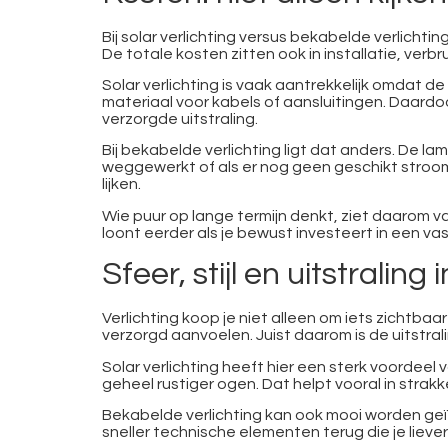
Bij solar verlichting versus bekabelde verlichti
De totale kosten zitten ook in installatie, verb
Solar verlichting is vaak aantrekkelijk omdat de
materiaal voor kabels of aansluitingen. Daardoo
verzorgde uitstraling.
Bij bekabelde verlichting ligt dat anders. De la
weggewerkt of als er nog geen geschikt stroom
lijken.
Wie puur op lange termijn denkt, ziet daarom va
loont eerder als je bewust investeert in een vas
Sfeer, stijl en uitstraling 
Verlichting koop je niet alleen om iets zichtba
verzorgd aanvoelen. Juist daarom is de uitstral
Solar verlichting heeft hier een sterk voordeel
geheel rustiger ogen. Dat helpt vooral in strak
Bekabelde verlichting kan ook mooi worden geïn
sneller technische elementen terug die je liever