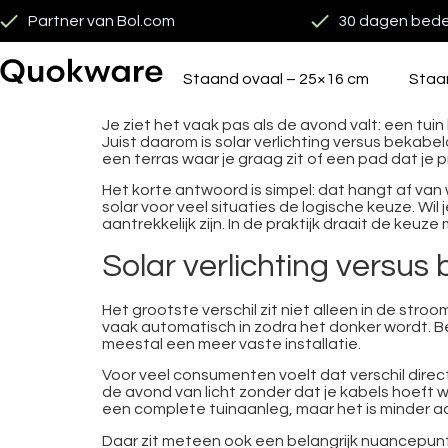
Partner van Bol.com
30 dagen bede
Staand ovaal – 25×16 cm
Staa
Je ziet het vaak pas als de avond valt: een tui
Juist daarom is solar verlichting versus bekabe
een terras waar je graag zit of een pad dat je 
Het korte antwoord is simpel: dat hangt af van 
solar voor veel situaties de logische keuze. W
aantrekkelijk zijn. In de praktijk draait de keuz
Solar verlichting versus 
Het grootste verschil zit niet alleen in de stro
vaak automatisch in zodra het donker wordt. B
meestal een meer vaste installatie.
Voor veel consumenten voelt dat verschil direct 
de avond van licht zonder dat je kabels hoeft w
een complete tuinaanleg, maar het is minder aant
Daar zit meteen ook een belangrijk nuancepunt. 