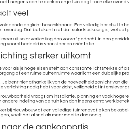
e hoeft nergens aan te denken en je tuin oogt toch elke avond
alt veel
voldoende daglicht beschikbaar is. Een volledig beschutte ho
t overdag. Dat betekent niet dat solar kieskeurig is, wel dat
meer uit solar verlichting dan vooraf gedacht. In een gemidd
ng vooral bedoeld is voor sfeer en oriëntatie.
chting sterker uitkomt
voor als je hoge eisen stelt aan constante lichtsterkte of als
rgang of een ruime buitenruimte waar licht een duidelijke prak
Je bent niet afhankelijk van de hoeveelheid zonlicht van die 
e verlichting nodig hebt voor zicht, veiligheid of intensiever g
etrouwbaarheid vraagt om installatie, planning en vaak hoger
 andere indeling van de tuin kan dan ineens extra werk bete
r bij nieuwbouw of een volledige tuinrenovatie kan bekabelde
gen, voelt het al snel als meer moeite dan nodig.
en naar de aankoopprijs