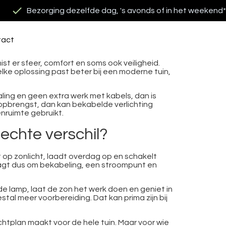
Bezorging dezelfde dag, 's avonds of in het weekend*
tact
st er sfeer, comfort en soms ook veiligheid.
elke oplossing past beter bij een moderne tuin,
aling en geen extra werk met kabels, dan is
htopbrengst, dan kan bekabelde verlichting
tenruimte gebruikt.
 echte verschil?
kt op zonlicht, laadt overdag op en schakelt
aagt dus om bekabeling, een stroompunt en
 de lamp, laat de zon het werk doen en geniet in
tal meer voorbereiding. Dat kan prima zijn bij
ichtplan maakt voor de hele tuin. Maar voor wie