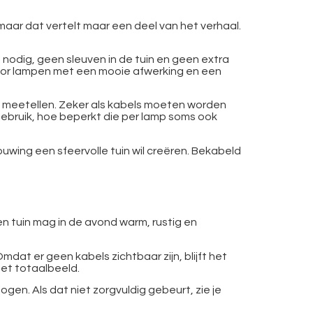
, maar dat vertelt maar een deel van het verhaal.
en nodig, geen sleuven in de tuin en geen extra
t voor lampen met een mooie afwerking en een
link meetellen. Zeker als kabels moeten worden
ebruik, hoe beperkt die per lamp soms ook
ouwing een sfeervolle tuin wil creëren. Bekabeld
en tuin mag in de avond warm, rustig en
dat er geen kabels zichtbaar zijn, blijft het
het totaalbeeld.
en. Als dat niet zorgvuldig gebeurt, zie je