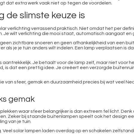
eegt dat extra werk vaak niet op tegen de voordelen.
g de slimste keuze is
lar verlichting verrassend praktisch. Niet omdat het per defin
. Je wilt verlichting die mooi staat, automatisch aangaat en
rk, geen zichtbare snoeren en geen afhankelijkheid van een bu
ter als je je tuin anders wilt indelen. Een lamp verplaatsen is
 aantrekkelijk. Je betaalt voor de lamp zelf, maar niet voor he
ond, is dat een prettig idee. Je creëert een verzorgde buiten
e van sfeer, gemak en duurzaamheid precies bij wat veel Ned
ijks gemak
p plekken waar sfeer belangrijker is dan extreem fel licht. Den
aken. Zeker bij staande buitenlampen speelt ook het design een 
ng van je tuin.
Veel solar lampen laden overdag op en schakelen zelfstandig i