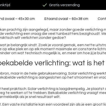
nktijd
Gratis verzending
nd ovaal – 45×30 cm
Staand ovaal – 60×38 cm
Con
n kan prachtig zijn aangelegd, maar zonder goede verlichting mi
lde verlichting een vraag die veel tuinbezitters bezighoudt. W
praktisch wilt verlichten zonder gedoe?
wat je belangrijk vindt. Zoek je vooral gemak, een nette uitstr
il je op elke plek en op elk moment maximale en constante lic
e minder om wat technisch mogelijk is, en meer om hoe jij je bui
bekabelde verlichting: wat is het
ombron, maar in de hele gebruikservaring. Solar verlichting wer
ekabelde verlichting is aangesloten op het stroomnet en vr
heel praktisch. Solar verlichting is laagdrempelig. Je plaatst
eg te werken of te trekken. Bekabelde verlichting vraagt mees
rekkelijk als je snel resultaat wilt.
Een vaste installatie kan een voordeel zijn als je een groot l