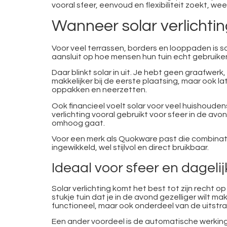
vooral sfeer, eenvoud en flexibiliteit zoekt, w
Wanneer solar verlichtin
Voor veel terrassen, borders en looppaden is so
aansluit op hoe mensen hun tuin echt gebruiken
Daar blinkt solar in uit. Je hebt geen graafwe
makkelijker bij de eerste plaatsing, maar ook la
oppakken en neerzetten.
Ook financieel voelt solar voor veel huishoudens
verlichting vooral gebruikt voor sfeer in de av
omhoog gaat.
Voor een merk als Quokware past die combinati
ingewikkeld, wel stijlvol en direct bruikbaar.
Ideaal voor sfeer en dagel
Solar verlichting komt het best tot zijn recht o
stukje tuin dat je in de avond gezelliger wilt m
functioneel, maar ook onderdeel van de uitstrali
Een ander voordeel is de automatische werking. 