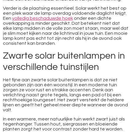
Verder is de plaatsing essentieel. Solar werkt het best op
een plek waar de lamp overdag voldoende daglicht krijgt.
Een
volledig beschaduwde hoek
onder een dichte
overkapping is minder geschikt. Dat betekent niet dat
elke lamp midden in de volle zon moet staan, maar wel dat
je slim moet kijken naar de lichtinval in jouw tuin. Een mooie
lamp komt pas echt tot zijn recht als hij in de avond ook
consistent kan branden.
Zwarte solar buitenlampen in
verschillende tuinstijlen
Het fijne aan zwarte solar buitenlampen is dat ze niet
gebonden zijn aan één woonstijl. In een moderne tuin
zorgen ze voor rust en strakke accenten. Denk aan
verlichting naast grote tegels, langs een pad of bij een
rechthoekige loungeset. Het zwart versterkt de heldere
lijnen en geeft het geheel meer diepte wanneer de avond
valt.
In een warmere, meer natuurlijke tuin werkt zwart juist als
tegenhanger. Tussen hout, siergrassen en bloeiende
planten zorgt het voor contrast zonder hard te worden.