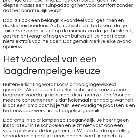
prettige avondsetting. Langs een border geeft het
diepte. Naast een tuinpad zorgt het voor comfort zonder
dat het onnatuurlijk wordt.
Daar zit ook een belangrijk voordeel voor gezinnen en
drukke huishoudens. Automatisch licht betekent dat je
tuin er verzorgd uitziet op de momenten dat je thuiskomt,
gasten ontvangt of nog even buiten zit. Je hoeft daar
niets extra’s voor te doen. Dat gemak merk je elke avond
opnieuw.
Het voordeel van een
laagdrempelige keuze
Buitenverlichting wordt soms onnodig ingewikkeld
gemaakt. Alsof je eerst allerlei technische keuzes moet
begrijpen voordat je iets moois kunt neerzetten. Voor de
meeste consumenten is dat helemaal niet nodig. Wat telt,
is dat een lamp past bij je tuin, eenvoudig te plaatsen is en
betrouwbaar werkt in het dagelijks gebruik.
Daarom zijn solar lampen zo toegankelijk. Je hoeft geen
installateur in te schakelen en je zit niet vast aan een
vaste plek voor de lange termijn. Wil je later de opstelling
veranderen omdat je terras anders wordt ingericht of