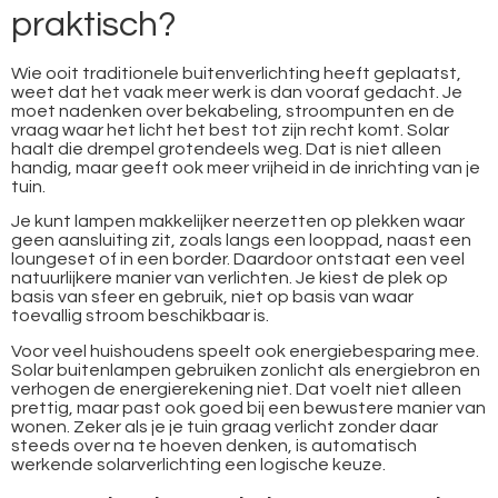
praktisch?
Wie ooit traditionele buitenverlichting heeft geplaatst,
weet dat het vaak meer werk is dan vooraf gedacht. Je
moet nadenken over bekabeling, stroompunten en de
vraag waar het licht het best tot zijn recht komt. Solar
haalt die drempel grotendeels weg. Dat is niet alleen
handig, maar geeft ook meer vrijheid in de inrichting van je
tuin.
Je kunt lampen makkelijker neerzetten op plekken waar
geen aansluiting zit, zoals langs een looppad, naast een
loungeset of in een border. Daardoor ontstaat een veel
natuurlijkere manier van verlichten. Je kiest de plek op
basis van sfeer en gebruik, niet op basis van waar
toevallig stroom beschikbaar is.
Voor veel huishoudens speelt ook energiebesparing mee.
Solar buitenlampen gebruiken zonlicht als energiebron en
verhogen de energierekening niet. Dat voelt niet alleen
prettig, maar past ook goed bij een bewustere manier van
wonen. Zeker als je je tuin graag verlicht zonder daar
steeds over na te hoeven denken, is automatisch
werkende solarverlichting een logische keuze.