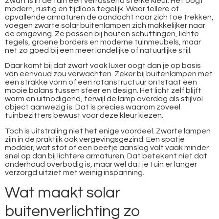
Zwart is in de tuin een verrassend sterke kleur. Het oogt
modern, rustig en tijdloos tegelijk. Waar fellere of
opvallende armaturen de aandacht naar zich toe trekken,
voegen zwarte solar buitenlampen zich makkelijker naar
de omgeving. Ze passen bij houten schuttingen, lichte
tegels, groene borders en moderne tuinmeubels, maar
net zo goed bij een meer landelijke of natuurlijke stijl.
Daar komt bij dat zwart vaak luxer oogt dan je op basis
van eenvoud zou verwachten. Zeker bij buitenlampen met
een strakke vorm of een rotanstructuur ontstaat een
mooie balans tussen sfeer en design. Het licht zelf blijft
warm en uitnodigend, terwijl de lamp overdag als stijlvol
object aanwezig is. Dat is precies waarom zoveel
tuinbezitters bewust voor deze kleur kiezen.
Toch is uitstraling niet het enige voordeel. Zwarte lampen
zijn in de praktijk ook vergevingsgezind. Een spatje
modder, wat stof of een beetje aanslag valt vaak minder
snel op dan bij lichtere armaturen. Dat betekent niet dat
onderhoud overbodig is, maar wel dat je tuin er langer
verzorgd uitziet met weinig inspanning.
Wat maakt solar
buitenverlichting zo