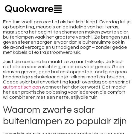
Een tuin voelt pas echt af als het licht klopt. Overdag let je
op beplanting, meubels en de indeling van het terras,
maar zodra het begint te schemeren maken zwarte solar
buitenlampen vaak het grootste verschil. Ze brengen rust,
geven sfeer en zorgen ervoor dat je buitenruimte ook in
de avond verzorgd en uitnodigend oogt – zonder gedoe
met kabels of extra stroomverbruik.
Juist die combinatie maakt ze zo aantrekkelijk. Je kiest
niet alleen voor verlichting, maar ook voor gemak. Geen
sleuven graven, geen buitenstopcontact nodig en geen
handmatige schakelaar die je telkens moet onthouden.
Goede solar buitenverlichting laadt overdag op en springt
automatisch aan
wanneer het donker wordt. Dat maakt
het een praktische oplossing voor iedereen die comfort
wil combineren met een nette, stijlvolle tuin.
Waarom zwarte solar
buitenlampen zo populair zijn