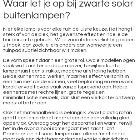
Waar let je op bij zwarte solar
buitenlampen?
Niet elke lamp is voor elke tuin de juiste keuze. Het hangt
sterk af van de plek, het gewenste effect en hoe je de
buitenruimte gebruikt. Wil je vooral sfeerverlichting bij een
zithoek, dan zoek je iets anders dan wanneer je een
tuinpad subtiel zichtbaar wilt maken.
De vorm speelt daarin een grote rol. Ovale modellen ogen
vaak wat zachter en decoratiever, terwijl vierkante
lampen juist een strakke, moderne uitstraling hebben.
Beide kunnen mooi werken, maar het effect verschilt. In
een tuin met ronde vormen, veel beplanting en een warm
karakter voelt ovaal vaak vanzelfsprekend aan. Heb je
een terras met rechte lijnen, grote tegels en
minimalistische meubels, dan sluit een vierkanter ontwerp
meestal beter aan.
Ook het materiaalbeeld is belangrijk. Zwart plastic rotan
geeft een lamp direct meer sfeer dan een volledig glad
oppervlak. Overdag oogt het decoratief en warm, terwijl
het in de avond mooi samengaat met zacht licht.
Daardoor zijn dit soort lampen niet alleen functioneel,
maar ook een zichtbaar onderdeel van je tuininrichting.